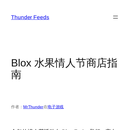
跳
至
Thunder Feeds
内
容
Blox 水果情人节商店指
南
作者：
MrThunder
在
电子游戏