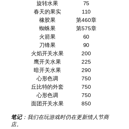
旋转水果
75
春天的果实
110
橡胶果
第460章
蜘蛛果
第575章
火箭果
60
刀锋果
90
火焰开关水果
200
鹰开关水果
225
暗开关水果
290
心形色调
750
丘比特的外套
750
心形色调
750
面团开关水果
850
笔记
：我们在玩游戏时仍在更新情人节商
店。