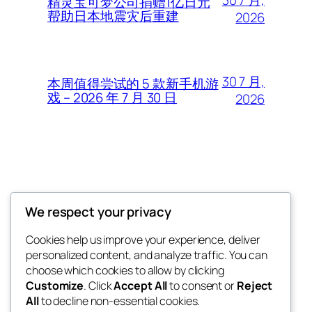
30 7 月,
精灵宝可梦公司捐赠1亿日元
帮助日本地震灾后重建
2026
30 7 月,
本周值得尝试的 5 款新手机游
戏 – 2026 年 7 月 30 日
2026
Thunder Feeds
We respect your privacy
你最喜欢的电子游戏和攻略杂志
Cookies help us improve your experience, deliver
personalized content, and analyze traffic. You can
choose which cookies to allow by clicking
Customize
. Click
Accept All
to consent or
Reject
博客
事件
All
to decline non-essential cookies.
关于
商店