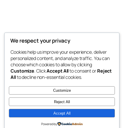
Thunder Feeds
We respect your privacy
你最喜欢的电子游戏和攻略杂志
Cookies help us improve your experience, deliver
personalized content, and analyze traffic. You can
choose which cookies to allow by clicking
Customize
. Click
Accept All
to consent or
Reject
博客
事件
All
to decline non-essential cookies.
关于
商店
常见问题
样板
Customize
作者
主题
Reject All
Accept All
二〇二五
以
WordPress
设计
Powered by