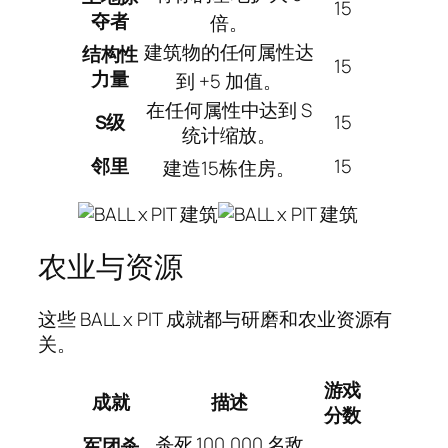
15
夺者
倍。
建筑物的任何属性达
结构性
15
力量
到 +5 加值。
在任何属性中达到 S
S级
15
统计缩放。
邻里
15
建造15栋住房。
农业与资源
这些 BALL x PIT 成就都与研磨和农业资源有
关。
游戏
成就
描述
分数
杀死 100,000 名敌
军团杀