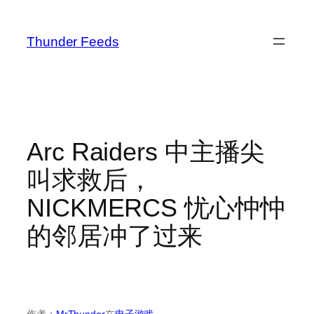
跳
至
Thunder Feeds
内
容
Arc Raiders 中主播尖
叫求救后，
NICKMERCS 忧心忡忡
的邻居冲了过来
作者：
MrThunder
在
电子游戏