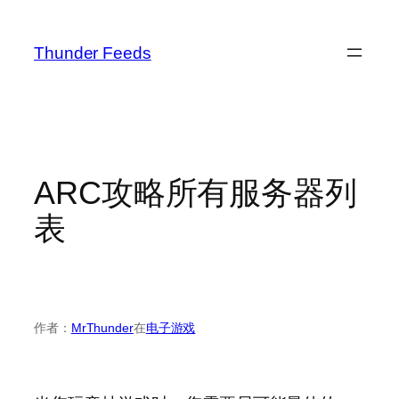
跳
至
Thunder Feeds
内
容
ARC攻略所有服务器列
表
作者：
MrThunder
在
电子游戏