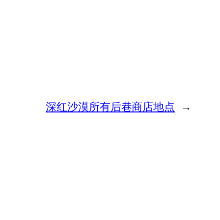
深红沙漠所有后巷商店地点
→