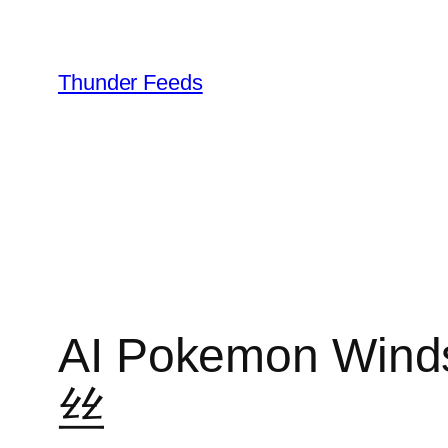
跳
至
内
Thunder Feeds
容
AI Pokemon Wi
丝