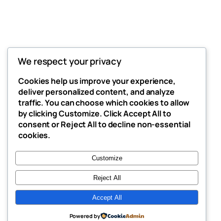
We respect your privacy
Thunder Feeds
Cookies help us improve your experience,
你最喜欢的电子游戏和攻略杂志
deliver personalized content, and analyze
traffic. You can choose which cookies to allow
by clicking
Customize
. Click
Accept All
to
consent or
Reject All
to decline non-essential
博客
事件
cookies.
关于
商店
常见问题
样板
Customize
作者
主题
Reject All
Accept All
二〇二五
以
WordPress
设计
Powered by