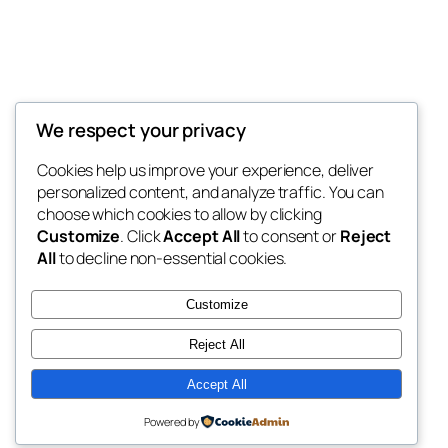
Thunder Feeds
We respect your privacy
你最喜欢的电子游戏和攻略杂志
Cookies help us improve your experience, deliver
personalized content, and analyze traffic. You can
choose which cookies to allow by clicking
Customize
. Click
Accept All
to consent or
Reject
博客
事件
All
to decline non-essential cookies.
关于
商店
常见问题
样板
Customize
作者
主题
Reject All
Accept All
二〇二五
以
WordPress
设计
Powered by