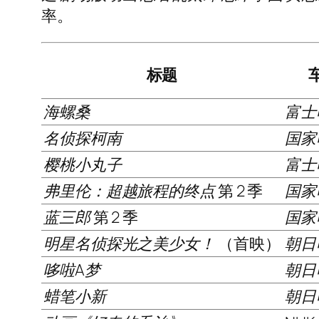
率。
标题
海螺桑
富士
名侦探柯南
国家
樱桃小丸子
富士
弗里伦：超越旅程的终点
第 2 季
国家
蓝三郎
第 2 季
国家
明星名侦探光之美少女！
（首映）
朝日
哆啦A梦
朝日
蜡笔小新
朝日