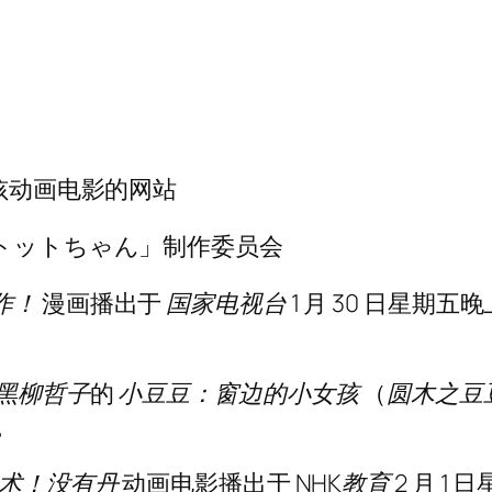
女孩动画电影的网站
わのトットちゃん」制作委员会
作！
漫画播出于
国家电视台
1 月 30 日星期五晚上
黑柳哲子
的
小豆豆：窗边的小女孩
（
圆木之豆
。
忍术！没有丹
动画电影播出于
NHK教育
2 月 1 