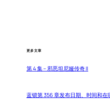
更多文章
第 4 集 – 邪恶坦尼娅传奇 II
蓝锁第 356 章发布日期、时间和