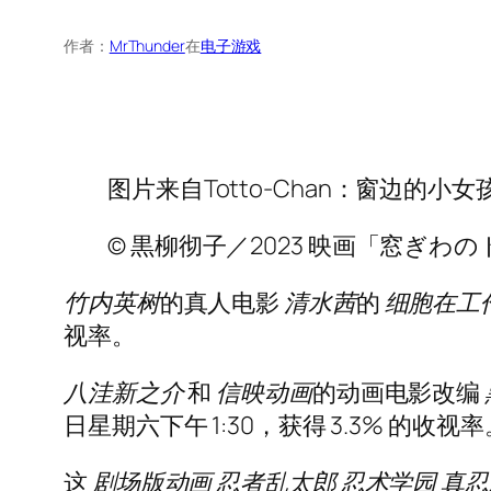
作者：
MrThunder
在
电子游戏
图片来自Totto-Chan：窗边的小
© 黒柳彻子／2023 映画「窓ぎ
竹内英树
的真人电影
清水茜
的
细胞在工
视率。
八洼新之介
和
信映动画
的动画电影改编
日星期六下午 1:30，获得 3.3% 的收视率
这
剧场版动画 忍者乱太郎 忍术学园 真