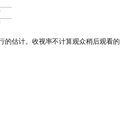
1
7
7
行的估计。收视率不计算观众稍后观看的