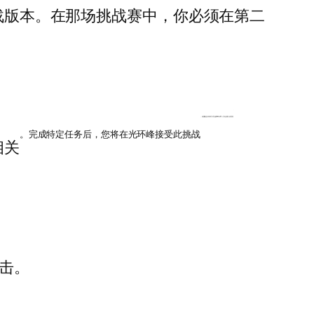
挑战版本。在那场挑战赛中，你必须在第二
。该技能是以特殊方式击败boss天鹰（又名妙善）的奖励
。完成特定任务后，您将在光环峰接受此挑战
相关
击。