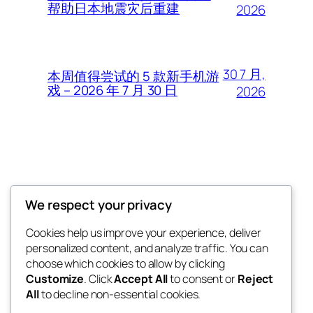
帮助日本地震灾后重建
2026
30 7 月,
本周值得尝试的 5 款新手机游
戏 – 2026 年 7 月 30 日
2026
Thunder Feeds
We respect your privacy
你最喜欢的电子游戏和攻略杂志
Cookies help us improve your experience, deliver
personalized content, and analyze traffic. You can
choose which cookies to allow by clicking
Customize
. Click
Accept All
to consent or
Reject
博客
事件
All
to decline non-essential cookies.
关于
商店