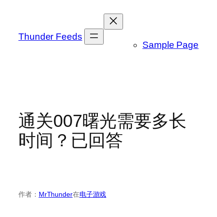
跳
至
内
Thunder Feeds
Sample Page
容
通关007曙光需要多长
时间？已回答
作者：
MrThunder
在
电子游戏