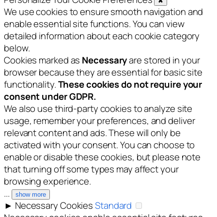
✖
We use cookies to ensure smooth navigation and
enable essential site functions. You can view
detailed information about each cookie category
below.
Cookies marked as
Necessary
are stored in your
browser because they are essential for basic site
functionality.
These cookies do not require your
consent under GDPR.
We also use third-party cookies to analyze site
usage, remember your preferences, and deliver
relevant content and ads. These will only be
activated with your consent. You can choose to
enable or disable these cookies, but please note
that turning off some types may affect your
browsing experience.
...
show more
►
Necessary Cookies
Standard