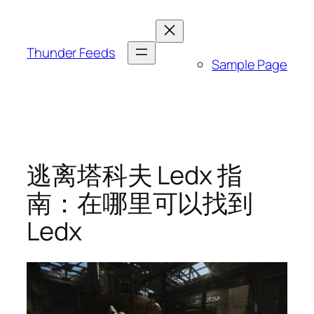
跳
至
内
Thunder Feeds
Sample Page
容
逃离塔科夫 Ledx 指
南：在哪里可以找到
Ledx