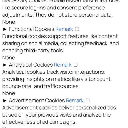
Necessary cookies enable essential site features
like secure log-ins and consent preference
adjustments. They do not store personal data.
None
►
Functional Cookies
Remark
Functional cookies support features like content
sharing on social media, collecting feedback, and
enabling third-party tools.
None
►
Analytical Cookies
Remark
Analytical cookies track visitor interactions,
providing insights on metrics like visitor count,
bounce rate, and traffic sources.
None
►
Advertisement Cookies
Remark
Advertisement cookies deliver personalized ads
based on your previous visits and analyze the
effectiveness of ad campaigns.