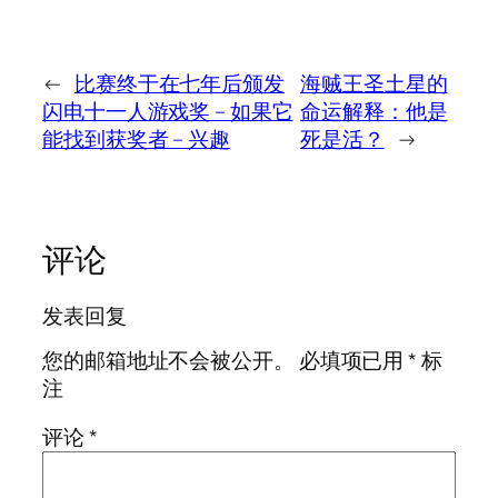
←
比赛终于在七年后颁发
海贼王圣土星的
闪电十一人游戏奖 – 如果它
命运解释：他是
能找到获奖者 – 兴趣
死是活？
→
评论
发表回复
您的邮箱地址不会被公开。
必填项已用
*
标
注
评论
*