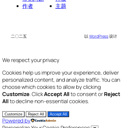
作者
主题
二〇二五
以
WordPress
设计
We respect your privacy
Cookies help us improve your experience, deliver
personalized content, and analyze traffic. You can
choose which cookies to allow by clicking
Customize
. Click
Accept All
to consent or
Reject
All
to decline non-essential cookies.
Customize
Reject All
Accept All
Powered by
Personalize Your Cookie Preferences