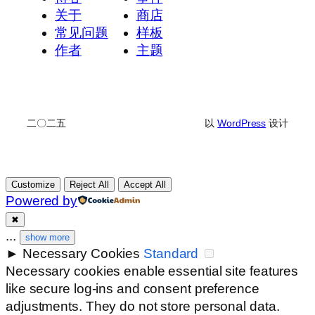
关于
商店
常见问题
样板
作者
主题
二〇二五
以
WordPress
设计
Customize
Reject All
Accept All
Powered by
✖
...
show more
►
Necessary Cookies
Standard
Necessary cookies enable essential site features
like secure log-ins and consent preference
adjustments. They do not store personal data.