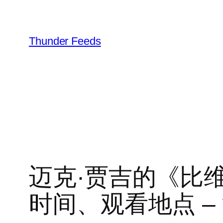
跳
至
内
Thunder Feeds
容
迈克·贾吉的《比维
时间、观看地点 