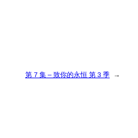
第 7 集 – 致你的永恒 第 3 季
→