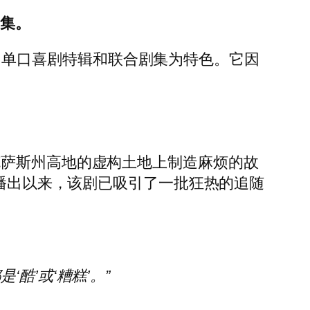
1 集。
节目、单口喜剧特辑和联合剧集为特色。它因
克萨斯州高地的虚构土地上制造麻烦的故
季播出以来，该剧已吸引了一批狂热的追随
’或‘糟糕’。”