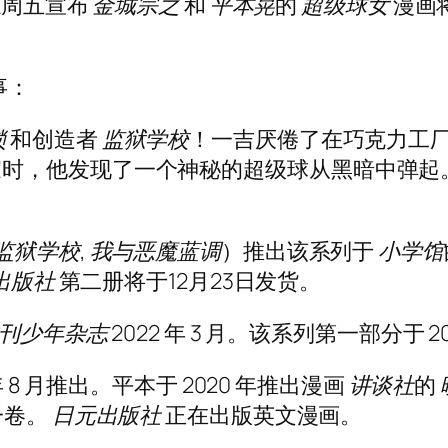
周五宣布
金城宗之
和
平本晃
的
超级球女
漫画将
事：
锁
和创造者
监狱学校
！一吉厌倦了在巧克力工
时，他发现了一个神秘的超级球从黑暗中弹起
监狱学校
,
我与恶魔蓝调
）推出该系列于
小学馆
出版社
第二册将于12月23日发货。
刊少年杂志
2022 年 3 月。该系列第一部分于 20
年 8 月推出。平本于 2020 年推出漫画
讲谈社
的
一卷。
日元出版社
正在出版英文漫画。