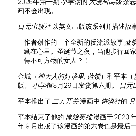
2026年第一期
小学馆
的
大漫画高级
杂志
画不会出现。
日元出版社
以英文出版该系列并描述故
作者创作的一个全新的反流派故事
蓝
藏在心里。圣诞节之夜，当他步行回家
得不可方物的女人？！
金城（
神大人的灯塔里
,
蓝锁
）和平本（
版。
小学馆
8月29日发货第六册。
日元
平本推出了
二人开关
漫画中
讲谈社
的
月
平本结束了他的
原始英雄
漫画于 2020 
年 9 月出版了该漫画的第六卷也是最后