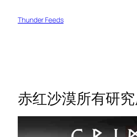
跳
至
Thunder Feeds
内
容
赤红沙漠所有研究