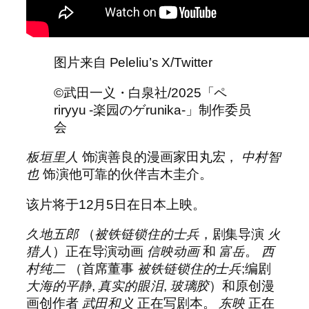
图片来自 Peleliu’s X/Twitter
©武田一义・白泉社/2025「ペ
riryyu -楽园のゲrunika-」制作委员
会
板垣里人
饰演善良的漫画家田丸宏，
中村智
也
饰演他可靠的伙伴吉木圭介。
该片将于12月5日在日本上映。
久地五郎
（
被铁链锁住的士兵
，剧集导演
火
猎人
）正在导演动画
信映动画
和
富岳
。
西
村纯二
（首席董事
被铁链锁住的士兵
;编剧
大海的平静
,
真实的眼泪
,
玻璃胶
）和原创漫
画创作者
武田和义
正在写剧本。
东映
正在