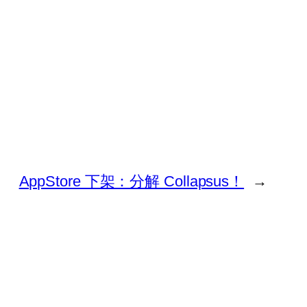
AppStore 下架：分解 Collapsus！
→