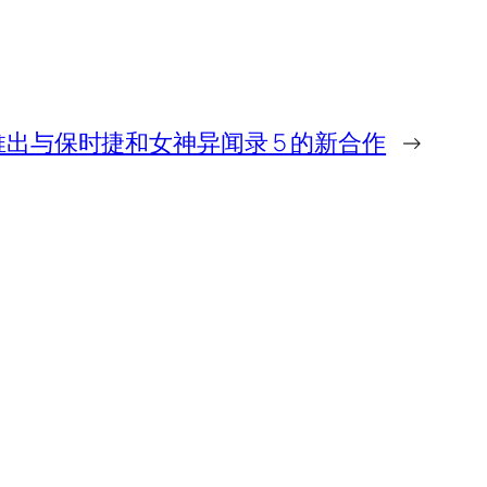
rness 推出与保时捷和女神异闻录 5 的新合作
→