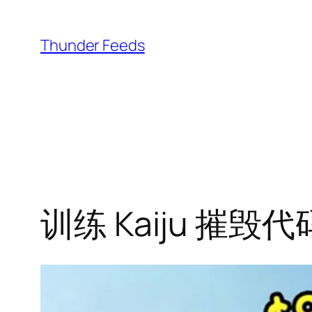
跳
至
Thunder Feeds
内
容
训练 Kaiju 摧毁代