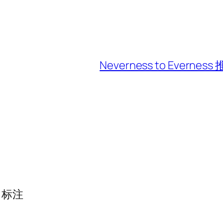
Neverness to Eve
标注