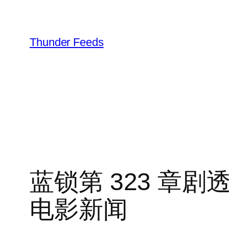
跳
至
内
Thunder Feeds
容
蓝锁第 323 章
电影新闻