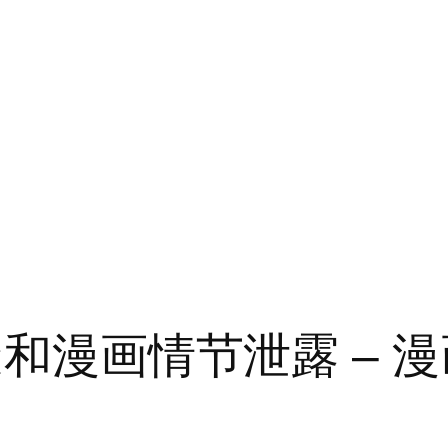
剧透和漫画情节泄露 –