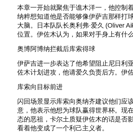
本章一开始就聚焦于谯木洋一，他控制
纳粹想知道他是否能够像伊萨吉那样打
大脑。日本队队长奥利弗·爱久 (Olive
位置。伊佐木认为，如果对手身上有什
奥博阿博纳拦截后库索得球
伊萨吉进一步表达了他希望阻止尼日利
佐木计划进攻，他请爱久负责后方。伊
库索向目标前进
闪回场景显示库索向奥纳齐建议他们应
意，他表示他想为球队赢得世界杯。现
态的恶祖，卡尔土质疑伊佐木的话是否
看着他变成了一个利己主义者。