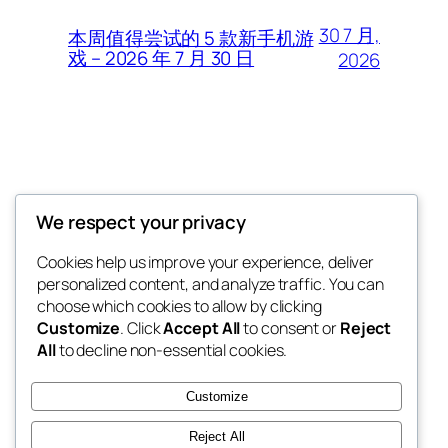
30 7 月,
本周值得尝试的 5 款新手机游
戏 – 2026 年 7 月 30 日
2026
Thunder Feeds
We respect your privacy
你最喜欢的电子游戏和攻略杂志
Cookies help us improve your experience, deliver
personalized content, and analyze traffic. You can
choose which cookies to allow by clicking
Customize
. Click
Accept All
to consent or
Reject
博客
事件
All
to decline non-essential cookies.
关于
商店
常见问题
样板
Customize
作者
主题
Reject All