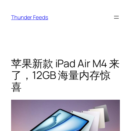
跳
至
Thunder Feeds
内
容
苹果新款 iPad Air M4 来
了，12GB 海量内存惊
喜