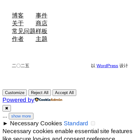
博客
事件
关于
商店
常见问题
样板
作者
主题
二〇二五
以
WordPress
设计
Customize
Reject All
Accept All
Powered by
✖
...
show more
►
Necessary Cookies
Standard
Necessary cookies enable essential site features
like secure log-ins and consent preference