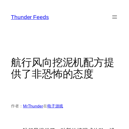
跳
至
Thunder Feeds
内
容
航行风向挖泥机配方提
供了非恐怖的态度
作者：
MrThunder
在
电子游戏