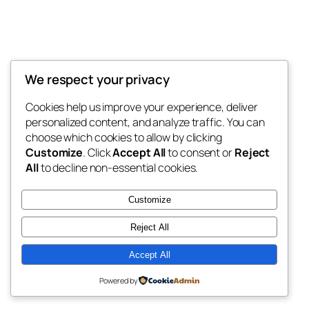
Thunder Feeds
We respect your privacy
你最喜欢的电子游戏和攻略杂志
Cookies help us improve your experience, deliver
personalized content, and analyze traffic. You can
choose which cookies to allow by clicking
Customize
. Click
Accept All
to consent or
Reject
博客
事件
All
to decline non-essential cookies.
关于
商店
常见问题
样板
Customize
作者
主题
Reject All
Accept All
二〇二五
以
WordPress
设计
Powered by