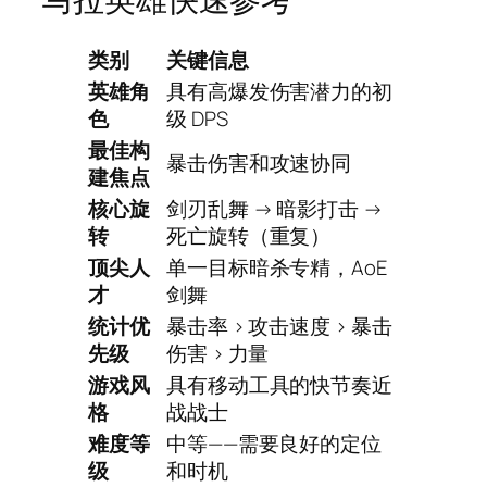
类别
关键信息
英雄角
具有高爆发伤害潜力的初
色
级 DPS
最佳构
暴击伤害和攻速协同
建焦点
核心旋
剑刃乱舞 → 暗影打击 →
转
死亡旋转（重复）
顶尖人
单一目标暗杀专精，AoE
才
剑舞
统计优
暴击率 > 攻击速度 > 暴击
先级
伤害 > 力量
游戏风
具有移动工具的快节奏近
格
战战士
难度等
中等——需要良好的定位
级
和时机