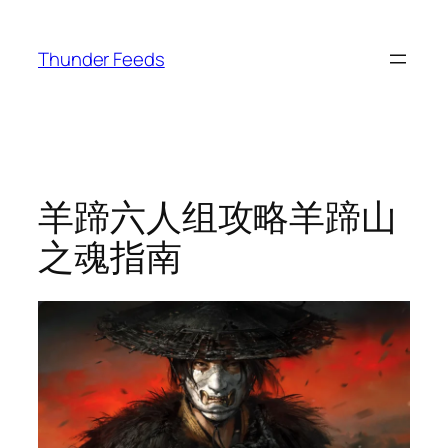
跳
至
Thunder Feeds
内
容
羊蹄六人组攻略羊蹄山
之魂指南