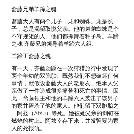
斋藤兄弟羊蹄之魂
斋藤大人有两个儿子，龙和蜘蛛。龙是长
子，总是渴望取悦父亲。他的弟弟蜘蛛是个
不守规矩的人。他们都挥舞着种子岛。羊蹄
之魂 齐藤兄弟领导着羊蹄六人组。
羊蹄王斋藤之魂
有一天，齐藤勋爵在一次狩猎旅行中发现了
两个年幼的双胞胎。既然我们不想破坏任何
事情，就假设斋藤大人的老朋友、继承人父
亲做了一件造成很多痛苦和死亡的事情。因
此，斋藤领主和他的羊蹄六人袭击了该男子
的家并屠杀了他的家人。他们留下双胞胎之
一阿兹（Atsu）等死。她被她父亲的剑钉在
燃烧的树上。阿兹幸存下来，并发誓要为家
人的死报仇。