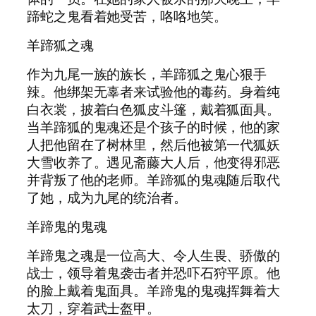
蹄蛇之鬼看着她受苦，咯咯地笑。
羊蹄狐之魂
作为九尾一族的族长，羊蹄狐之鬼心狠手
辣。他绑架无辜者来试验他的毒药。身着纯
白衣裳，披着白色狐皮斗篷，戴着狐面具。
当羊蹄狐的鬼魂还是个孩子的时候，他的家
人把他留在了树林里，然后他被第一代狐妖
大雪收养了。遇见斋藤大人后，他变得邪恶
并背叛了他的老师。羊蹄狐的鬼魂随后取代
了她，成为九尾的统治者。
羊蹄鬼的鬼魂
羊蹄鬼之魂是一位高大、令人生畏、骄傲的
战士，领导着鬼袭击者并恐吓石狩平原。他
的脸上戴着鬼面具。羊蹄鬼的鬼魂挥舞着大
太刀，穿着武士盔甲。