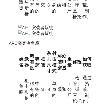
叛
斗
有
等
35
8
身
缓和
公
弹
荒、
徒
步
的
的
的
斤
匣、
制
枪
枪托
作。
ARC突袭者鱼鹰
杂
射
稀
ARC
姓
武
弹
损
志
击
重
如何
有
装甲
修改
名
器
药
害
尺
模
量
获取
度
穿透
寸
式
枪
通过
狙
稀
中
单
7
管、
拾
鱼
击
有
等
45
8
身
缓和
公
弹
荒、
鹰
步
的
的
的
斤
匣、
制
枪
枪托
作。