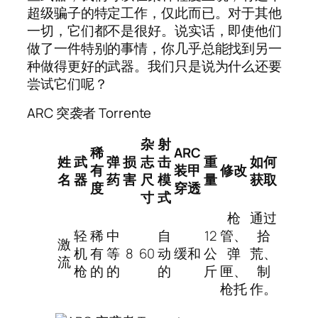
超级骗子的特定工作，仅此而已。对于其他
一切，它们都不是很好。说实话，即使他们
做了一件特别的事情，你几乎总能找到另一
种做得更好的武器。我们只是说为什么还要
尝试它们呢？
ARC 突袭者 Torrente
杂
射
稀
ARC
姓
武
弹
损
志
击
重
如何
有
装甲
修改
名
器
药
害
尺
模
量
获取
度
穿透
寸
式
枪
通过
轻
稀
中
自
12
管、
拾
激
机
有
等
8
60
动
缓和
公
弹
荒、
流
枪
的
的
的
斤
匣、
制
枪托
作。