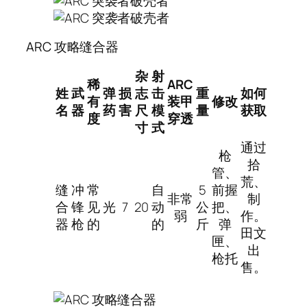
ARC 攻略缝合器
杂
射
稀
ARC
姓
武
弹
损
志
击
重
如何
有
装甲
修改
名
器
药
害
尺
模
量
获取
度
穿透
寸
式
通过
枪
拾
管、
荒、
缝
冲
常
自
5
前握
非常
制
合
锋
见
光
7
20
动
公
把、
弱
作。
器
枪
的
的
斤
弹
田文
匣、
出
枪托
售。