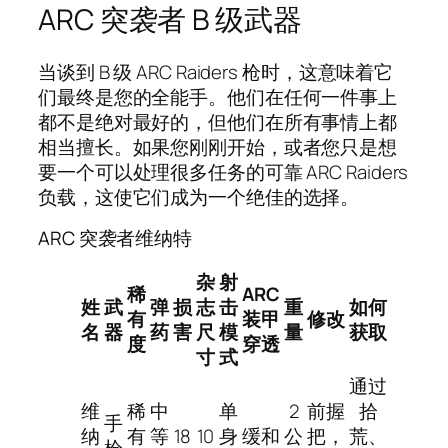
ARC 突袭者 B 级武器
当谈到 B 级 ARC Raiders 枪时，这意味着它
们最终是您的全能手。他们在任何一件事上
都不是绝对最好的，但他们在所有事情上都
相当擅长。如果您刚刚开始，或者您只是想
要一个可以处理很多任务的可靠 ARC Raiders
负载，这使它们成为一个绝佳的选择。
ARC 突袭者维纳特
杂
射
稀
ARC
姓
武
弹
损
志
击
重
如何
有
装甲
修改
名
器
药
害
尺
模
量
获取
度
穿透
寸
式
通过
维
稀
中
单
2
前握
拾
手
纳
有
等
18
10
身
缓和
公
把，
荒、
枪