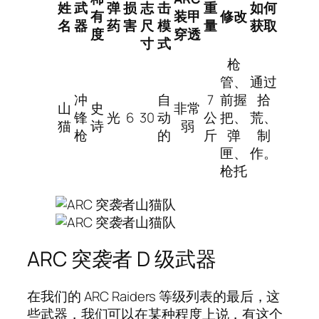
姓
武
弹
损
志
击
重
如何
有
装甲
修改
名
器
药
害
尺
模
量
获取
度
穿透
寸
式
枪
管、
通过
冲
自
7
前握
拾
山
史
非常
锋
光
6
30
动
公
把、
荒、
猫
诗
弱
枪
的
斤
弹
制
匣、
作。
枪托
ARC 突袭者 D 级武器
在我们的 ARC Raiders 等级列表的最后，这
些武器，我们可以在某种程度上说，有这个