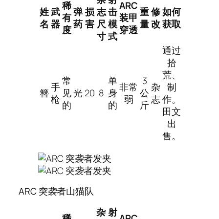
稀
ARC
姓
武
弹
损
志
击
重
修
如何
有
装甲
名
器
药
害
尺
模
量
改
获取
度
穿透
寸
式
通过
拾
荒、
常
单
3
手
非常
杂
制
簪
见
光
20
8
身
公
枪
弱
志
作。
的
的
斤
田文
出
售。
ARC 突袭者山猫队
杂
射
稀
ARC