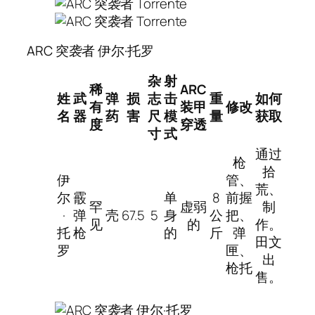
ARC 突袭者 伊尔·托罗
杂
射
稀
ARC
姓
武
弹
损
志
击
重
如何
有
装甲
修改
名
器
药
害
尺
模
量
获取
度
穿透
寸
式
通过
枪
拾
伊
管、
荒、
尔
霰
单
8
前握
罕
虚弱
制
·
弹
壳
67.5
5
身
公
把、
见
的
作。
托
枪
的
斤
弹
田文
罗
匣、
出
枪托
售。