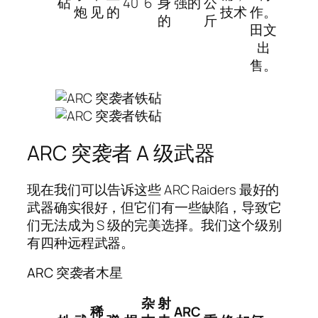
砧
40
6
身
强的
公
炮
见
的
技术
作。
的
斤
田文
出
售。
ARC 突袭者 A 级武器
现在我们可以告诉这些 ARC Raiders 最好的
武器确实很好，但它们有一些缺陷，导致它
们无法成为 S 级的完美选择。我们这个级别
有四种远程武器。
ARC 突袭者木星
杂
射
稀
ARC