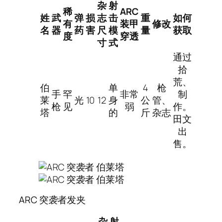
杂
射
稀
ARC
姓
武
弹
损
志
击
重
如何
有
装甲
修改
名
器
药
害
尺
模
量
获取
度
穿透
寸
式
通过
拾
荒、
伯
单
4
枪
手
罕
非常
制
莱
光
10
12
身
公
管、
枪
见
弱
作。
塔
的
斤
杂志
田文
出
售。
ARC 突袭者发夹
杂
射