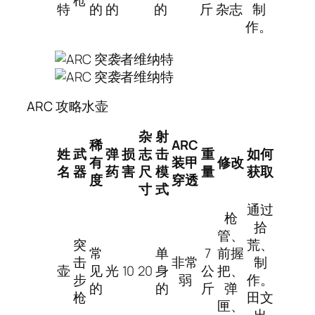
特
的
的
的
斤
杂志
制
作。
ARC 攻略水壶
杂
射
稀
ARC
姓
武
弹
损
志
击
重
如何
有
装甲
修改
名
器
药
害
尺
模
量
获取
度
穿透
寸
式
通过
枪
拾
管、
突
荒、
常
单
7
前握
击
非常
制
壶
见
光
10
20
身
公
把、
步
弱
作。
的
的
斤
弹
枪
田文
匣、