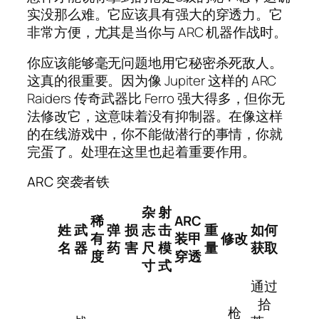
实没那么难。它应该具有强大的穿透力。它
非常方便，尤其是当你与 ARC 机器作战时。
你应该能够毫无问题地用它秘密杀死敌人。
这真的很重要。因为像 Jupiter 这样的 ARC
Raiders 传奇武器比 Ferro 强大得多，但你无
法修改它，这意味着没有抑制器。在像这样
的在线游戏中，你不能做潜行的事情，你就
完蛋了。处理在这里也起着重要作用。
ARC 突袭者铁
杂
射
稀
ARC
姓
武
弹
损
志
击
重
如何
有
装甲
修改
名
器
药
害
尺
模
量
获取
度
穿透
寸
式
通过
拾
枪