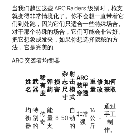
当我们越过这些 ARC Raiders 级别时，枪支
就变得非常情境化了。你不会想一直带着它
们到处跑，因为它们只适合一些特殊场合。
对于那个特殊的场合，它们可能会非常好。
把它想象成发夹，如果你想选择隐秘的方
法，它是完美的。
ARC 突袭者均衡器
杂
射
稀
ARC
姓
武
弹
损
志
击
重
修
如何
有
装甲
名
器
药
害
尺
模
量
改
获取
度
穿透
寸
式
通过
均
特
能
自
14
传
非常
手工
衡
别
量
8
50
动
公
–
奇
强
制
器
的
夹
的
斤
作。