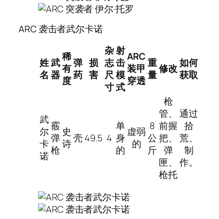
ARC 袭击者武尔卡诺
杂
射
稀
ARC
姓
武
弹
损
志
击
重
如何
有
装甲
修改
名
器
药
害
尺
模
量
获取
度
穿透
寸
式
枪
管、
通过
武
霰
单
8
前握
拾
尔
史
虚弱
弹
壳
49.5
4
身
公
把、
荒、
卡
诗
的
枪
的
斤
弹
制
诺
匣、
作。
枪托