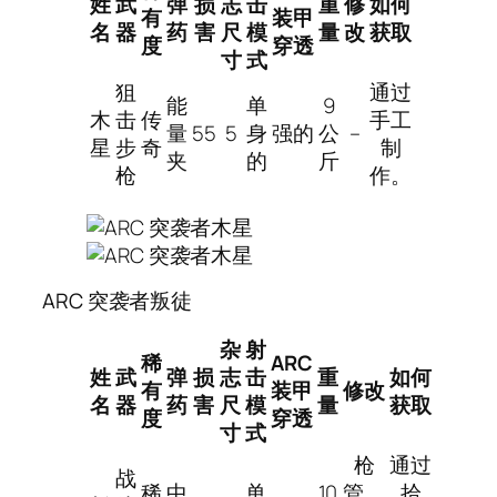
姓
武
弹
损
志
击
重
修
如何
有
装甲
名
器
药
害
尺
模
量
改
获取
度
穿透
寸
式
狙
通过
能
单
9
木
击
传
手工
量
55
5
身
强的
公
–
星
步
奇
制
夹
的
斤
枪
作。
ARC 突袭者叛徒
杂
射
稀
ARC
姓
武
弹
损
志
击
重
如何
有
装甲
修改
名
器
药
害
尺
模
量
获取
度
穿透
寸
式
枪
通过
战
稀
中
单
10
管、
拾