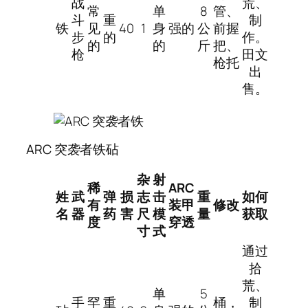
战
荒、
常
单
8
管、
斗
重
制
铁
见
40
1
身
强的
公
前握
步
的
作。
的
的
斤
把、
枪
田文
枪托
出
售。
ARC 突袭者铁砧
杂
射
稀
ARC
姓
武
弹
损
志
击
重
如何
有
装甲
修改
名
器
药
害
尺
模
量
获取
度
穿透
寸
式
通过
拾
荒、
单
5
手
罕
重
桶，
制