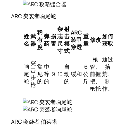
ARC 突袭者响尾蛇
杂
射
稀
ARC
姓
武
弹
损
志
击
重
如何
有
装甲
修改
名
器
药
害
尺
模
量
获取
度
穿透
寸
式
枪
通过
突
响
常
中
自
6
管、
拾
击
尾
见
等
9
10
动
缓和
公
前握
荒、
步
蛇
的
的
的
斤
把、
制
枪
枪托
作。
ARC 突袭者 伯莱塔