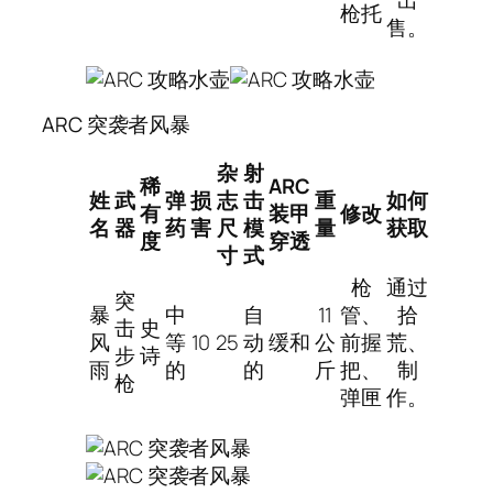
出
枪托
售。
ARC 突袭者风暴
杂
射
稀
ARC
姓
武
弹
损
志
击
重
如何
有
装甲
修改
名
器
药
害
尺
模
量
获取
度
穿透
寸
式
枪
通过
突
暴
中
自
11
管、
拾
击
史
风
等
10
25
动
缓和
公
前握
荒、
步
诗
雨
的
的
斤
把、
制
枪
弹匣
作。