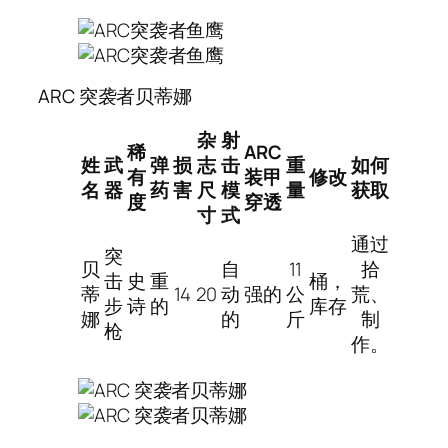
ARC 突袭者贝蒂娜
杂
射
稀
ARC
姓
武
弹
损
志
击
重
如何
有
装甲
修改
名
器
药
害
尺
模
量
获取
度
穿透
寸
式
通过
突
贝
自
11
拾
击
史
重
桶，
蒂
14
20
动
强的
公
荒、
步
诗
的
库存
娜
的
斤
制
枪
作。