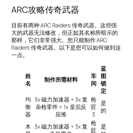
ARC攻略传奇武器
目前有两种 ARC Raiders 传奇武器。这些强
大的武器无法修改，但正如其名称所暗示的
那样，它们非常强大。您只能制作 ARC
Raiders 传奇武器。以下是您可以如何做到这
一点。
蓝
姓
车
图
制作所需材料
名
间
锁
定
均
3x 磁力加速器 + 3x 复
枪
是
衡
杂枪零件 + 1x 皇后反
匠
的
器
应堆
3
枪
木
3x 磁力加速器 + 3x 复
是
匠