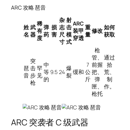
ARC 攻略 琶音
杂
射
稀
ARC
姓
武
弹
损
志
击
重
如何
有
装甲
修改
名
器
药
害
尺
模
量
获取
度
穿透
寸
式
枪
管、
通过
突
中
7
前握
拾
琶
击
罕
爆
等
9.5
24
缓和
公
把、
荒、
音
步
见
裂
的
斤
弹
制
枪
匣、
作。
枪托
ARC 突袭者 C 级武器