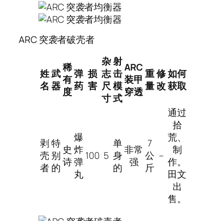
ARC 突袭者破壳者
杂
射
稀
ARC
姓
武
弹
损
志
击
重
修
如何
有
装甲
名
器
药
害
尺
模
量
改
获取
度
穿透
寸
式
通过
拾
爆
荒、
剥
特
单
7
史
炸
非常
制
壳
别
100
5
身
公
–
诗
弹
强
作。
者
的
的
斤
丸
田文
出
售。