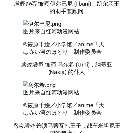
前野智明
饰演 伊尔巴尼 (Ilbani)，凯尔亲王
的助手兼顾问
图片来自红河动漫网站
©筱原千絵／小学馆／anime「天
は赤い河のほとり」制作委员会
游佐浩司
饰演 乌尔希 (Urhi)，纳基亚
(Nakia) 的仆人
图片来自红河动漫网站
©筱原千絵／小学馆／anime「天
は赤い河のほとり」制作委员会
鸟海浩介
饰演马蒂瓦扎王子，战车米坦尼王