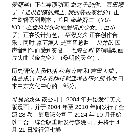
爱丽丝
）正在导演动画
龙之子制作
。
富田顺
子
（
难以捉摸的武士
,
我的装扮亲爱的
）正
在监督系列剧本，并且
藤崎贤二
（
YU-
NO：在世界尽头吟唱爱情的少女。
,
血小
子
）正在设计角色。
平野义久
正在创作音
乐，同时
森下博人
是声音总监。
川丼队
因
声音制作而受到赞誉。
七海弘树
将演唱动画
片头曲《晓之空》（黎明的天空）。
历史研究人员包括
松村公吉
和
吉田大辅
，
谁是成员
日本安纳托利亚考古研究所
作为日
本中东文化中心的一部分。
可视化媒体
该公司于 2004 年开始发行英文
版漫画，并于 2004 年至 2010 年间发行了全
部 28 卷。随后该公司于 2024 年 10 月开始
以三合一综合版重新发行该漫画，并将于 4
月 21 日发行第七卷。