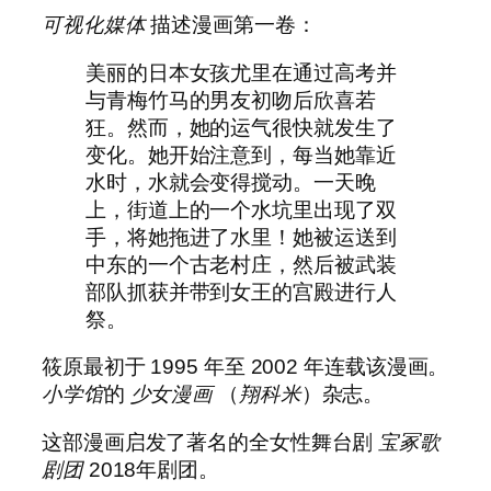
可视化媒体
描述漫画第一卷：
美丽的日本女孩尤里在通过高考并
与青梅竹马的男友初吻后欣喜若
狂。然而，她的运气很快就发生了
变化。她开始注意到，每当她靠近
水时，水就会变得搅动。一天晚
上，街道上的一个水坑里出现了双
手，将她拖进了水里！她被运送到
中东的一个古老村庄，然后被武装
部队抓获并带到女王的宫殿进行人
祭。
筱原最初于 1995 年至 2002 年连载该漫画。
小学馆
的
少女漫画
（
翔科米
）杂志。
这部漫画启发了著名的全女性舞台剧
宝冢歌
剧团
2018年剧团。