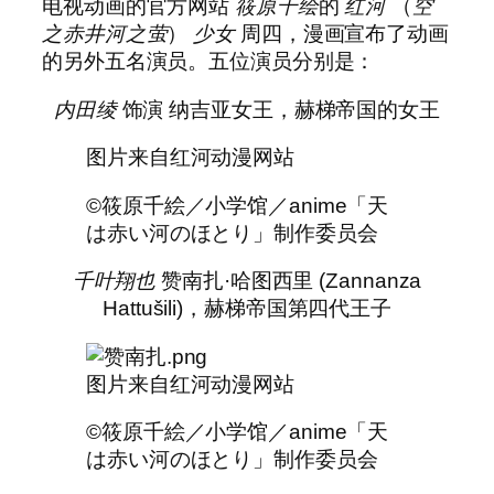
电视动画的官方网站
筱原千绘
的
红河
（
空
之赤井河之萤
）
少女
周四，漫画宣布了动画
的另外五名演员。五位演员分别是：
内田绫
饰演 纳吉亚女王，赫梯帝国的女王
图片来自红河动漫网站
©筱原千絵／小学馆／anime「天
は赤い河のほとり」制作委员会
千叶翔也
赞南扎·哈图西里 (Zannanza
Hattušili)，赫梯帝国第四代王子
图片来自红河动漫网站
©筱原千絵／小学馆／anime「天
は赤い河のほとり」制作委员会