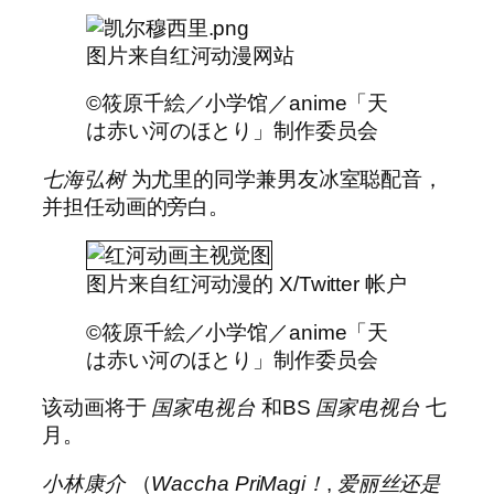
图片来自红河动漫网站
©筱原千絵／小学馆／anime「天
は赤い河のほとり」制作委员会
七海弘树
为尤里的同学兼男友冰室聪配音，
并担任动画的旁白。
图片来自红河动漫的 X/Twitter 帐户
©筱原千絵／小学馆／anime「天
は赤い河のほとり」制作委员会
该动画将于
国家电视台
和BS
国家电视台
七
月。
小林康介
（
Waccha PriMagi！
,
爱丽丝还是