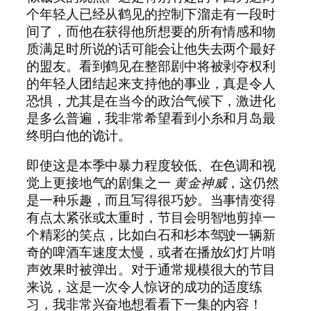
个年轻人已经从鹤见的控制下溜走有一段时
间了，而他在获得他所想要的所有情感和物
质满足时所说的话可能会让他失去两个最好
的盟友。看到鹤见在整部剧中将被剥夺权利
的年轻人团结起来支持他的事业，真是令人
恐惧，尤其是在当今的政治气候下，激进化
是多么普遍，我非常希望看到小糸和月岛最
终明白他的诡计。
即使这是本季中暴力程度较低、在色调和视
觉上更接地气的剧集之一
黄金神威
，这仍然
是一种乐趣，而且写得很巧妙。当事情变得
有点太紧张或太重时，节目会明智地剪掉一
个精彩的笑点，比如白石和杉本驾驶一辆新
奇的啤酒车速度太慢，或者在播放幻灯片哨
声效果时被弹出。对于通常规模很大的节目
来说，这是一次令人惊讶的成功的适度练
习，我非常兴奋地想看看下一集的内容！