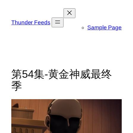
跳
至
内
Thunder Feeds
Sample Page
容
第54集-黄金神威最终
季