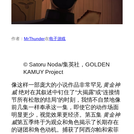
作者：
MrThunder
在
电子游戏
© Satoru Noda/集英社，GOLDEN
KAMUY Project
像这样一部庞大的小说作品非常罕见
黄金神
威
绝对在其叙述中钉住了“大揭露”或“连接情
节所有松散的结局”的时刻，我情不自禁地像
前几集一样奉承这一集，即使它的动作场面
明显更少，视觉效果更经济。第五集
黄金神
威
第五季终于为观众和角色揭示了长期存在
的谜团和角色动机。捕获了阿西尔帕和索菲