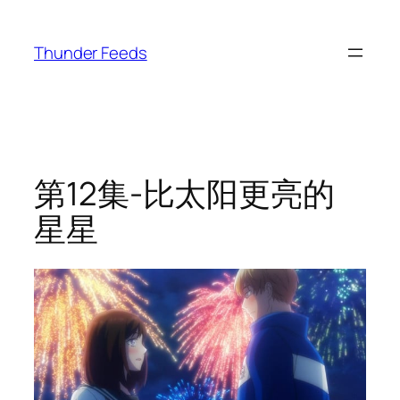
跳
至
Thunder Feeds
内
容
第12集-比太阳更亮的
星星