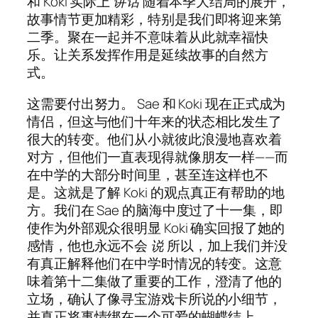
和 Koki 实际上
讲话
随着本季大结局的展开，
故事情节更加精彩，特别是我们即将迎来第
二季。聚在一起并不意味着从此就幸福快
乐。让关系发挥作用是延续故事的自然方
式。
这需要付出努力。 Sae 和 Koki 现在正式成为
情侣，但这与他们十年来的状态相比发生了
很大的转变。他们从小就彼此浪漫地喜欢着
对方，但他们一直表现得就像朋友一样——而
在中学的大部分时间里，甚至连这样也不
是。这就是了解 Koki 的观点真正有帮助的地
方。我们在 Sae 的脑海中度过了十一集，即
使作为外部观众很明显 Koki 确实回报了她的
感情，他也永远不会
说
所以，加上我们并没
有真正解释他们在中学时情况的转变。这意
味着第十二集做了重要的工作，澄清了他的
立场，确认了像寻宝游戏卡所说的小细节，
并真正将事情绑在一个可爱的蝴蝶结上。