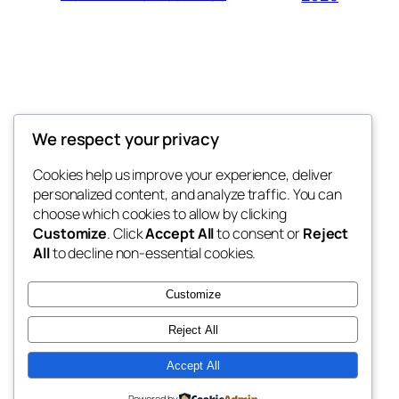
Thunder Feeds
We respect your privacy
你最喜欢的电子游戏和攻略杂志
Cookies help us improve your experience, deliver
personalized content, and analyze traffic. You can
choose which cookies to allow by clicking
Customize
. Click
Accept All
to consent or
Reject
博客
事件
All
to decline non-essential cookies.
关于
商店
常见问题
样板
Customize
作者
主题
Reject All
Accept All
二〇二五
以
WordPress
设计
Powered by