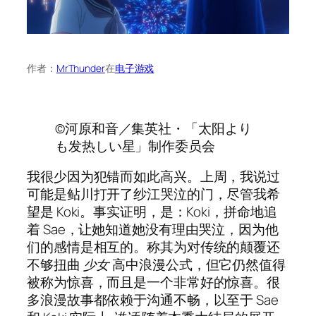
作者：
MrThunder
在
电子游戏
©河原和音／集英社・「太阳より
も发热しい星」制作委员会
我很少因为犯错而如此高兴。上周，我说过
可能是鲇川打开了纱江哭泣的门，尽管我希
望是 Koki。事实证明，是：Koki，拼命地追
着 Sae，让她知道她没有理由哭泣，因为他
们的感情是相互的。称其为对传统的颠覆还
不够扭曲
少女
高中浪漫公式，但它仍然值得
被称为惊喜，而且是一个非常好的惊喜。很
多浪漫故事都依赖于沟通不畅，以至于 Sae