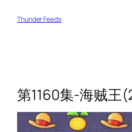
跳
至
Thunder Feeds
内
容
第1160集-海贼王(2