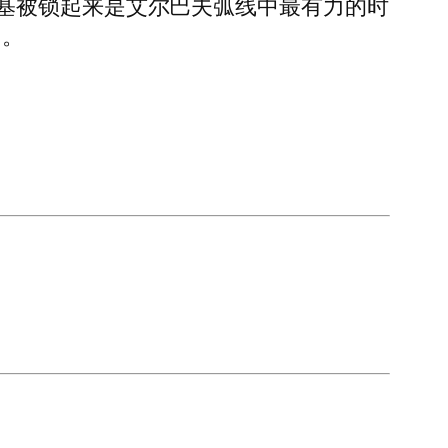
基被锁起来是艾尔巴夫弧线中最有力的时
它。
。