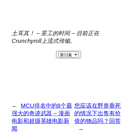
土耳其！ – 罢工的时间 –
目前正在
Crunchyroll上流式传输。
←
MCU排名中的8个最
您应该在野兽垂死
强大的奇迹武器 – 漫画
的情况下出售有价
电影和超级英雄电影新
值的物品吗？回答
闻
→