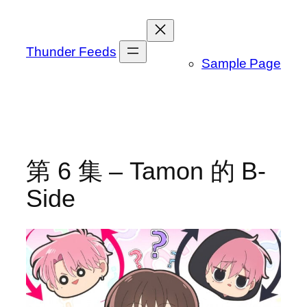
跳
至
内
Thunder Feeds
Sample Page
容
第 6 集 – Tamon 的 B-
Side