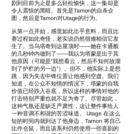
剧到目前为止是多么轻松愉快，这一集却是
令人震惊的黑暗。首先是Tamon的自杀企
图，然后是Tamon对Utage的行为。
从第一点开始，感觉如此出乎意料，而且比
赛过程如此奇怪，老实说仍然很难相信它发
生了。当乌塔奇到达屋顶时——她在卡通般
的几秒钟内做到了——我以为塔蒙是出于其
他原因（可能是“我想看云，然后不知何故溜
到了护栏的另一边”）。但不，他实际上是想
跳，因为失去中锋位置让他感到空虚。我们
知道，在公众不知情的情况下，塔蒙的自我
价值已经跌入谷底，所以这样的事情对他的
打击特别严重也就不足为奇了。尽管如此，
这种气氛还是缺乏严肃性，这让整件事给人
一种音调不和谐的苦涩味道。 Utage 在这么
短的时间内就到达了他身边，Tamon 将自己
比作仓鼠，而且该系列仍然使用一些喜剧的