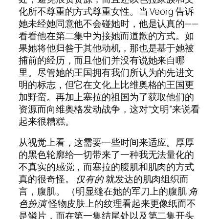
化所不尊重的方式尊重女性。当 Veorg 告诉
她未经她同意他不会碰她时，他是认真的——
看看他在第二集中为接她而道歉的方式。如
果她将他归咎于其他动机，那也是基于她被
捕前的经历，而且他们并没有说她来自哪
里。尽管她的王国拥有我们所认为的先进文
明的标志，但它在文化上比维奥格的王国更
加野蛮。再加上塞拉的祖国为了获取他们的
资源而向维奥格发动战争，这对“文明”来说看
起来很糟糕。
从视觉上看，这需要一些时间来适应。厚厚
的黑色轮廓给一切带来了一种我无法量化的
不真实的感觉，而塞拉的腹肌和肌肉的方式
真的很奇怪。
仅有的
就发达的肌肉组织而
言，腹肌。 （明显缝在她的军刀上的腹肌
角
色扮演
怪物皮肤上的纹理看起来更像纸而不
是鳞片，而在第一集结尾处以及第二集开头