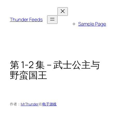
跳
至
内
Thunder Feeds
Sample Page
容
第 1-2 集 – 武士公主与
野蛮国王
作者：
MrThunder
在
电子游戏