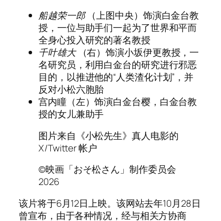
船越荣一郎
（上图中央）饰演白金台教
授，一位与助手们一起为了世界和平而
全身心投入研究的著名教授
千叶雄大
（右）饰演小坂伊更教授，一
名研究员，利用白金台的研究进行邪恶
目的，以推进他的“人类渣化计划”，并
反对小松六胞胎
宫内瞳（左）饰演白金台樱，白金台教
授的女儿兼助手
图片来自《小松先生》真人电影的
X/Twitter 帐户
©映画「おそ松さん」制作委员会
2026
该片将于6月12日上映。该网站去年10月28日
曾宣布，由于各种情况，经与相关方协商