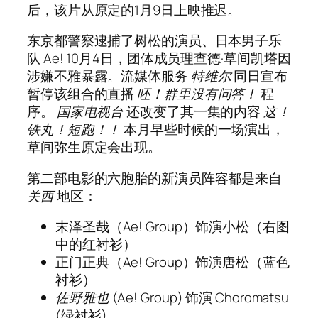
后，该片从原定的1月9日上映推迟。
东京都警察逮捕了树松的演员、日本男子乐
队 Ae! 10月4日，团体成员理查德·草间凯塔因
涉嫌不雅暴露。流媒体服务
特维尔
同日宣布
暂停该组合的直播
呸！群里没有问答！
程
序。
国家电视台
还改变了其一集的内容
这！
铁丸！短跑！！
本月早些时候的一场演出，
草间弥生原定会出现。
第二部电影的六胞胎的新演员阵容都是来自
关西
地区：
末泽圣哉（Ae! Group）饰演小松（右图
中的红衬衫）
正门正典（Ae! Group）饰演唐松（蓝色
衬衫）
佐野雅也
(Ae! Group) 饰演 Choromatsu
(绿衬衫)