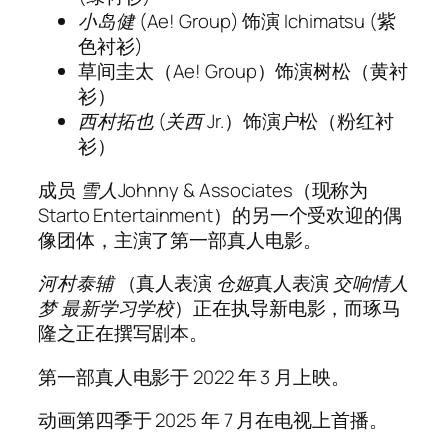
小岛健
(Ae! Group) 饰演 Ichimatsu (紫
色衬衫)
草间圭太（Ae! Group）饰演树松（黄衬
衫）
西村拓也
(
关西
Jr.）饰演户松（粉红衬
衫）
成员
雪人
Johnny & Associates（现称为
Starto Entertainment）的另一个受欢迎的偶
像团体，主演了第一部真人电影。
河村泰辅
（真人表演
仓姬
真人表演
交响情人
梦 最新学习学校
）正在执导新电影，而琢马
隆之正在撰写剧本。
第一部真人电影于 2022 年 3 月上映。
动画第四季于 2025 年 7 月在电视上首播。