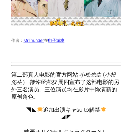
作者：
MrThunder
在
电子游戏
第二部真人电影的官方网站
小松先生
(
小松
先生
）
特许经营权
周四宣布了这部电影的另
外三名演员。三位演员均在影片中饰演新的
原创角色。
◥◣
追加出演キャsu to解禁
◢◤
⠀
映画オリジナルキャラクターとし