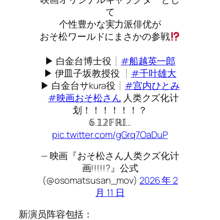
て
个性豊かな実力派俳优が
おそ松ワールドにまさかの参戦
⠀
▶ 白金台博士役┊
#船越英一郎
▶ 伊皿子坂教授役 ┊
#千叶雄大
▶ 白金台サkura役┊
#宫内ひとみ
⠀
#映画おそ松さん
人类クズ化计
划！！！！！！？
𝟞.𝟙𝟚𝔽ℝ𝕀…
pic.twitter.com/gGrq7OaDuP
— 映画『おそ松さん人类クズ化计
画!!!!!?』公式
(@osomatsusan_mov)
2026 年 2
月 11 日
新演员阵容包括：