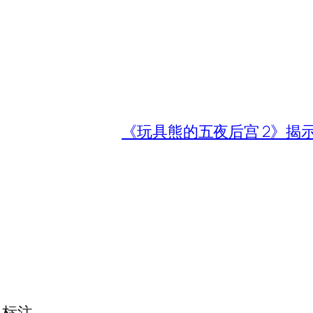
《玩具熊的五夜后宫 2》揭
标注