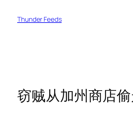
跳
至
Thunder Feeds
内
容
窃贼从加州商店偷