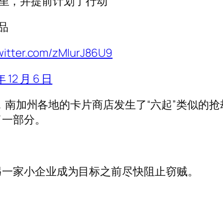
里，并提前计划了行动
品
twitter.com/zMIurJ86U9
年 12 月 6 日
道称，南加州各地的卡片商店发生了“六起”类似
了一部分。
另一家小企业成为目标之前尽快阻止窃贼。