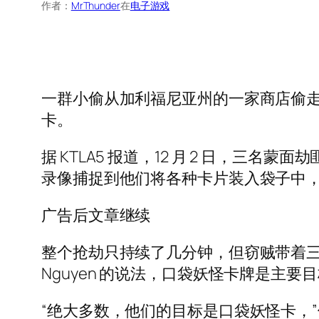
作者：
MrThunder
在
电子游戏
一群小偷从加利福尼亚州的一家商店偷走
卡。
据 KTLA5 报道，12 月 2 日，
录像捕捉到他们将各种卡片装入袋子中
广告后文章继续
整个抢劫只持续了几分钟，但窃贼带着三
Nguyen 的说法，口袋妖怪卡牌是主要
“绝大多数，他们的目标是口袋妖怪卡，”