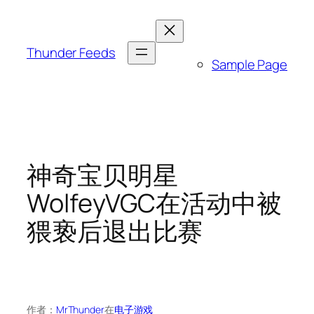
跳
至
内
Thunder Feeds
Sample Page
容
神奇宝贝明星
WolfeyVGC在活动中被
猥亵后退出比赛
作者：
MrThunder
在
电子游戏