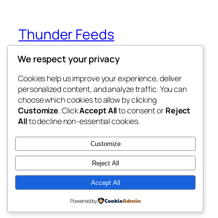
Thunder Feeds
We respect your privacy
你最喜欢的电子游戏和攻略杂志
Cookies help us improve your experience, deliver
personalized content, and analyze traffic. You can
choose which cookies to allow by clicking
博客
事件
Customize
. Click
Accept All
to consent or
Reject
关于
商店
All
to decline non-essential cookies.
常见问题
样板
作者
主题
Customize
Reject All
Accept All
二〇二五
以
WordPress
设计
Powered by