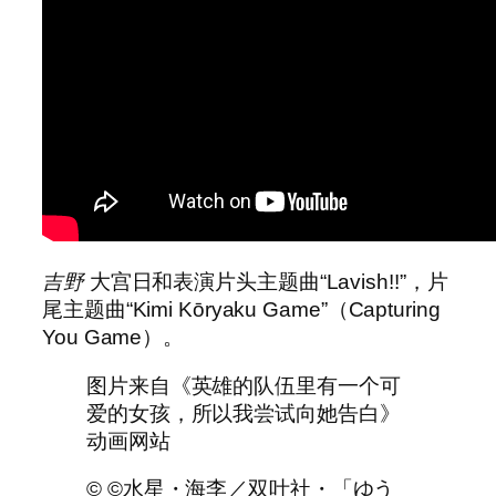
吉野
大宫日和表演片头主题曲“Lavish!!”，片
尾主题曲“Kimi Kōryaku Game”（Capturing
You Game）。
图片来自《英雄的队伍里有一个可
爱的女孩，所以我尝试向她告白》
动画网站
© ©水星・海李／双叶社・「ゆう