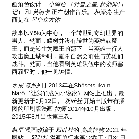
画角色设计。
小崎悟
（
野兽之星
,
药剂师日
记
） 和
莫纳卡
正在创作音乐。
相泽亮
生产
商是在
星空立方体
。
故事以Yōki为中心，一个转世到奇幻世界的
男人。然而，耀树并没有转世为英雄或魔
王，而是转生为魔王的部下。当英雄一行人
攻击魔王城堡时，耀希自然会前往与英雄们
战斗。然而，当他看到英雄队伍中的牧师塞
西莉亚时，他一见钟情。
水成
该系列于2013年在Shōsetsuka ni
Narō（让我们成为小说家）网站上推出，最
新更新于6月12日。
双叶社
开始出版带有插
图的印刷版漫画
拉娜
2014年10月出版，
2015年8月出版第三卷。
凯里
漫画改编于
双叶社
的
高高怪物
2021 年
网站。
双叶社
漫画单行本第12卷于7月30日