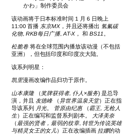
かわ」制作委员会
该动画将于日本标准时间 1 月 6 日晚上
11:00 首播
东京MX
，并且还将播出
氢氟碳
化物
,
RKB每日广播
,
AT-X
， 和
BS11
。
松脆卷
将在全球范围内播放该动漫（不包括
亚洲），但包括印度和印度次大陆。
该系列明星：
凯里
漫画改编作品归功于原作。
山本康隆
（
奖牌获得者
,
仆人×服务
) 是总导
演，并且
友德峰
（
异世界温泉天堂
）正在指
导该系列
月光
。
菅原由纪惠
（
霸王
,
无枪人
生
）正在编写和监督系列剧本。
大泽美奈
（
最强的贤者，最弱的纹章
,
转世为传说英雄
与精灵女王的女儿
）正在改编插画
拉娜
的动