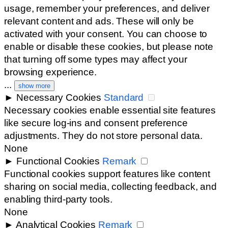
usage, remember your preferences, and deliver
relevant content and ads. These will only be
activated with your consent. You can choose to
enable or disable these cookies, but please note
that turning off some types may affect your
browsing experience.
...
show more
►
Necessary Cookies
Standard
Necessary cookies enable essential site features
like secure log-ins and consent preference
adjustments. They do not store personal data.
None
►
Functional Cookies
Remark
Functional cookies support features like content
sharing on social media, collecting feedback, and
enabling third-party tools.
None
►
Analytical Cookies
Remark