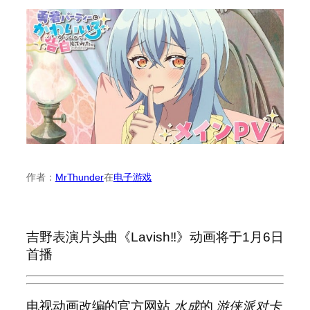
作者：
MrThunder
在
电子游戏
吉野表演片头曲《Lavish!!》动画将于1月6日
首播
电视动画改编的官方网站
水成
的
游侠派对卡