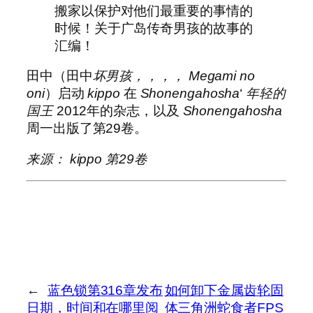
搬家以保护对他们最重要的事情的
时候！关于广岛传奇男孩的故事的
汇编！
田中（田中
坏男孩
，，，，
Megami no
oni
）启动
kippo
在
Shonengahosha
‘
年轻的
国王
2012年的杂志，以及
Shonengahosha
周一出版了第29卷。
来源：
kippo
第29卷
←
蓝色锁第316章发布
如何卸下金属齿轮固
日期，时间和在哪里阅
体三角洲蛇食者FPS