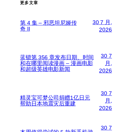
更多文章
30 7 月,
第 4 集 – 邪恶坦尼娅传
奇 II
2026
30 7
蓝锁第 356 章发布日期、时间
和在哪里阅读漫画 – 漫画电影
月,
和超级英雄电影新闻
2026
30 7
精灵宝可梦公司捐赠1亿日元
月,
帮助日本地震灾后重建
2026
30 7