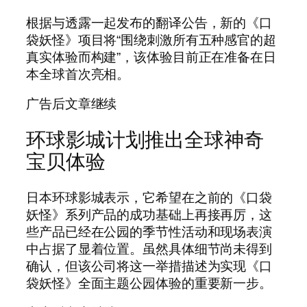
根据与透露一起发布的翻译公告，新的《口
袋妖怪》项目将“围绕刺激所有五种感官的超
真实体验而构建”，该体验目前正在准备在日
本全球首次亮相。
广告后文章继续
环球影城计划推出全球神奇
宝贝体验
日本环球影城表示，它希望在之前的《口袋
妖怪》系列产品的成功基础上再接再厉，这
些产品已经在公园的季节性活动和现场表演
中占据了显着位置。虽然具体细节尚未得到
确认，但该公司将这一举措描述为实现《口
袋妖怪》全面主题公园体验的重要新一步。