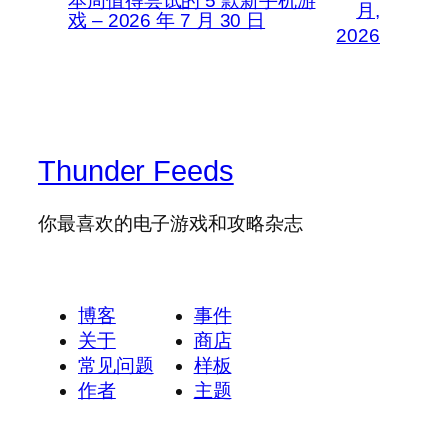
本周值得尝试的 5 款新手机游
月,
戏 – 2026 年 7 月 30 日
2026
Thunder Feeds
你最喜欢的电子游戏和攻略杂志
博客
事件
关于
商店
常见问题
样板
作者
主题