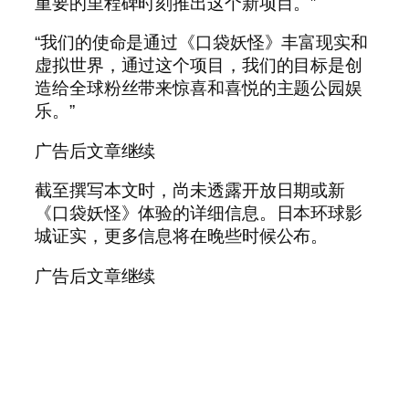
重要的里程碑时刻推出这个新项目。”
“我们的使命是通过《口袋妖怪》丰富现实和
虚拟世界，通过这个项目，我们的目标是创
造给全球粉丝带来惊喜和喜悦的主题公园娱
乐。”
广告后文章继续
截至撰写本文时，尚未透露开放日期或新
《口袋妖怪》体验的详细信息。日本环球影
城证实，更多信息将在晚些时候公布。
广告后文章继续