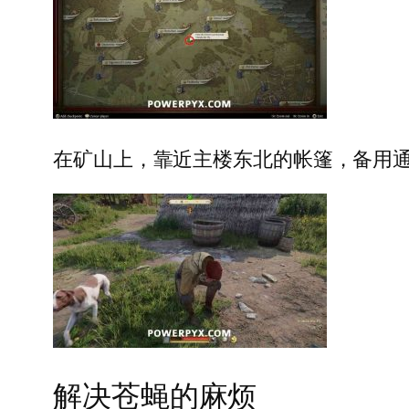
在矿山上，靠近主楼东北的帐篷，备用
解决苍蝇的麻烦