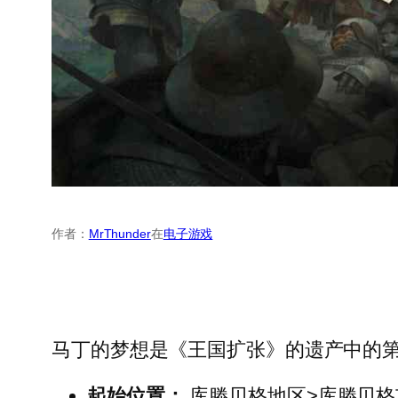
作者：
MrThunder
在
电子游戏
马丁的梦想是《王国扩张》的遗产中的第
起始位置：
库滕贝格地区>库滕贝格