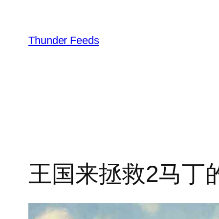
跳
至
内
Thunder Feeds
容
王国来拯救2马丁