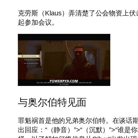
克劳斯（Klaus）弄清楚了公会物资
起参加会议。
与奥尔伯特见面
罪魁祸首是他的兄弟奥尔伯特。在谈话
出回应：“（静音）”>“（沉默）”>“谁是