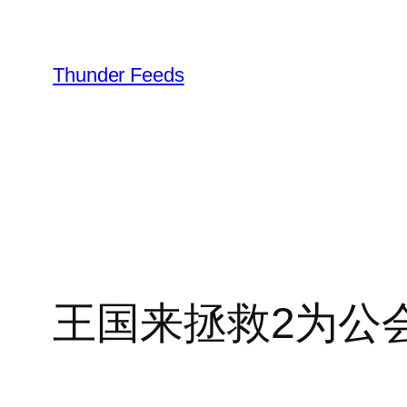
跳
至
内
Thunder Feeds
容
王国来拯救2为公