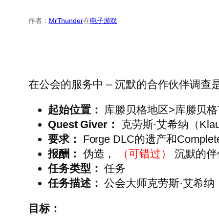
作者：
MrThunder
在
电子游戏
在公会的服务中 – 沉默的合作伙伴调
起始位置：
库滕贝格地区>库滕贝格
Quest Giver：
克劳斯·艾希纳（Klaus 
要求：
Forge DLC的遗产和Compl
报酬：
伪造，
（可错过）
沉默的伴
任务类型：
任务
任务描述：
公会大师克劳斯·艾希纳（
目标：