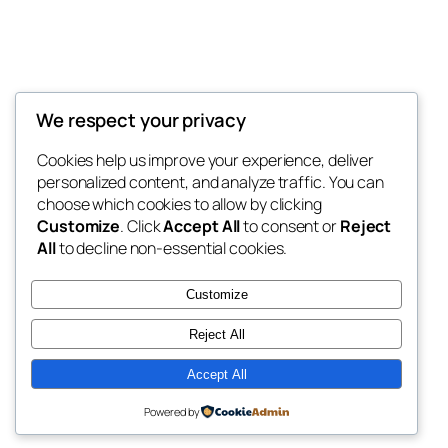
Thunder Feeds
We respect your privacy
你最喜欢的电子游戏和攻略杂志
Cookies help us improve your experience, deliver
personalized content, and analyze traffic. You can
choose which cookies to allow by clicking
Customize
. Click
Accept All
to consent or
Reject
博客
事件
All
to decline non-essential cookies.
关于
商店
常见问题
样板
Customize
作者
主题
Reject All
Accept All
二〇二五
以
WordPress
设计
Powered by