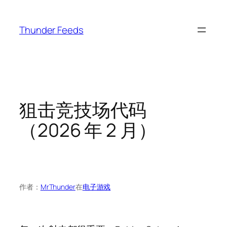
跳
至
Thunder Feeds
内
容
狙击竞技场代码
（2026 年 2 月）
作者：
MrThunder
在
电子游戏