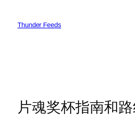
跳
至
内
Thunder Feeds
容
片魂奖杯指南和路