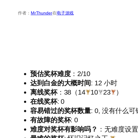
作者：
MrThunder
在
电子游戏
预估奖杯难度
：2/10
达到白金的大概时间
: 12 小时
离线奖杯
：38（14
10
23
）
在线奖杯
: 0
容易错过的奖杯数量
: 0, 没有什么
有故障的奖杯
: 0
难度对奖杯有影响吗？
：无难度设