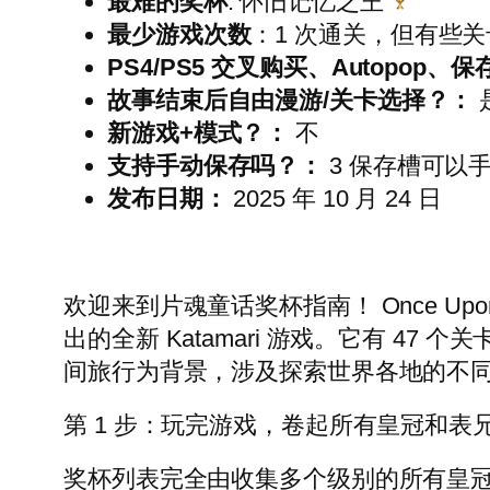
最难的奖杯
: 怀旧记忆之王
最少游戏次数
：1 次通关，但有些
PS4/PS5 交叉购买、Autopop、
故事结束后自由漫游/关卡选择？：
新游戏+模式？：
不
支持手动保存吗？：
3 保存槽可以
发布日期：
2025 年 10 月 24 日
欢迎来到片魂童话奖杯指南！ Once Upon 
出的全新 Katamari 游戏。它有 4
间旅行为背景，涉及探索世界各地的不
第 1 步：玩完游戏，卷起所有皇冠和表
奖杯列表完全由收集多个级别的所有皇