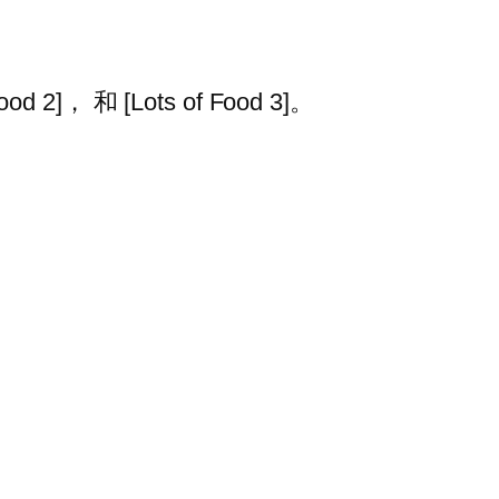
ood 2]， 和 [Lots of Food 3]。