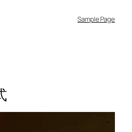
Sample Page
式