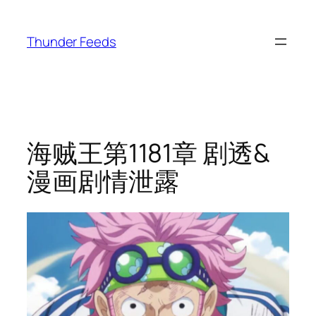
跳
至
Thunder Feeds
内
容
海贼王第1181章 剧透&
漫画剧情泄露