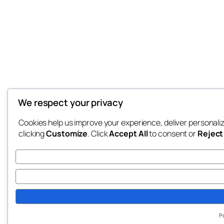
We respect your privacy
Cookies help us improve your experience, deliver personali
clicking
Customize
. Click
Accept All
to consent or
Reject 
P