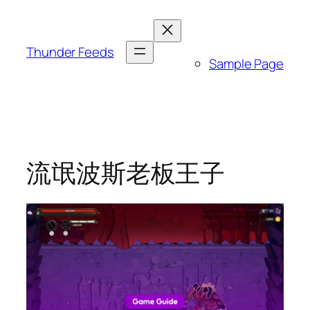
跳
至
内
Thunder Feeds
Sample Page
容
流氓波斯老板王子