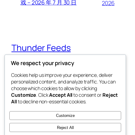
戏 – 2026 年 7 月 30 日
2026
Thunder Feeds
We respect your privacy
你最喜欢的电子游戏和攻略杂志
Cookies help us improve your experience, deliver
personalized content, and analyze traffic. You can
choose which cookies to allow by clicking
博客
事件
Customize
. Click
Accept All
to consent or
Reject
关于
商店
All
to decline non-essential cookies.
常见问题
样板
作者
主题
Customize
Reject All