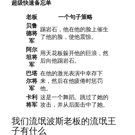
超级快速备忘单
老板
一个句子策略
贝鲁
踢岩石，他在他的脸上催生
德将
了他的脸，使他震惊。
军
阿尔
用天花板躲开他的巨浪，然
坦将
后向他踢岩石。
军
巴塔
在他的激光表演中幸存下
尔将
来，然后在他疲倦时惩罚
军
他。
卡利
这是一个舞蹈。跳过了她的
将军
攻击，并从后面击中了她。
我们流氓波斯老板的流氓王
子有什么