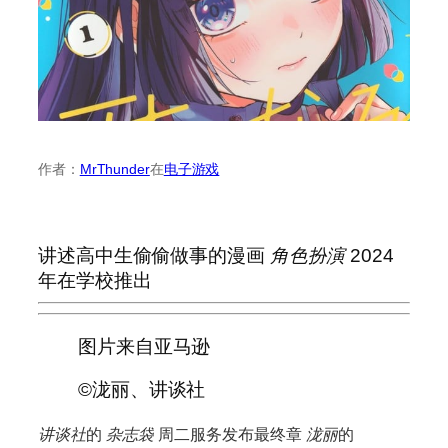
作者：
MrThunder
在
电子游戏
讲述高中生偷偷做事的漫画
角色扮演
2024
年在学校推出
图片来自亚马逊
©泷丽、讲谈社
讲谈社
的
杂志袋
周二服务发布最终章
泷丽
的