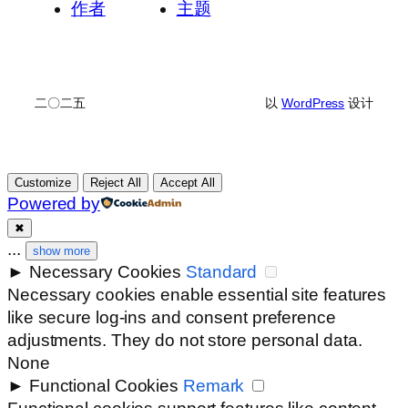
作者
主题
二〇二五
以
WordPress
设计
Customize
Reject All
Accept All
Powered by
✖
...
show more
►
Necessary Cookies
Standard
Necessary cookies enable essential site features
like secure log-ins and consent preference
adjustments. They do not store personal data.
None
►
Functional Cookies
Remark