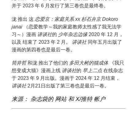
并于 2023 年 6 月发行了第三卷也是最终卷。
泷
推出
这
恋爱京：家庭关系 xx 杉石弁京 Dokoro
janai
（恋爱教学～我的家庭教师太性感了我无法学
习～）漫画
讲谈社
的
少年杂志边缘
2020 年 12 月，
以及
结束了
2023 年 2 月。
讲谈社
同年五月出版了
漫画的第四卷也是最后一卷。
筒井哲
和泷
推出了他们的
多田大树的猫成体
《我只
想变成大猫》漫画上线
讲谈社
的
早上二点
在线杂志
于 2023 年 9 月出版。漫画于 2024 年 12 月结束，
讲谈社
2月21日出版了第三卷也是最后一卷。
来源：
杂志袋
的
网站
和 X/推特
帐户