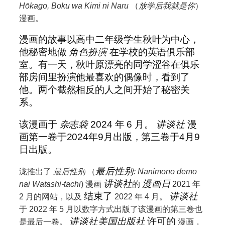
Hōkago, Boku wa Kimi ni Naru
（
放学后我就是你
）
漫画。
漫画的故事以高中二年级学生秋叶为中心，
他秘密地做
角色扮演
在学校的英语俱乐部
室。有一天，秋叶原漂亮的同学涩谷在俱乐
部房间里扮演他最喜欢的偶像时，看到了
他。两个截然相反的人之间开始了秘密关
系。
该漫画于
杂志袋
2024 年 6 月。
讲谈社
漫
画第一卷于2024年9月出版，第三卷于4月9
日出版。
最后性别
泷推出了
最后性别
（
: Nanimono demo
讲谈社
漫画日
nai Watashi-tachi
) 漫画
的
2021 年
结束了
讲谈社
2 月的网站，以及
2022 年 4 月。
于 2022 年 5 月以数字方式出版了该漫画的第三卷也
讲谈社美国出版社
许可的
是最后一卷。
漫画，