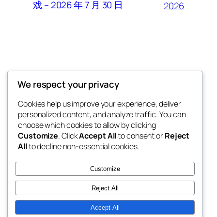
戏 – 2026 年 7 月 30 日
2026
Thunder Feeds
We respect your privacy
你最喜欢的电子游戏和攻略杂志
Cookies help us improve your experience, deliver
personalized content, and analyze traffic. You can
choose which cookies to allow by clicking
Customize
. Click
Accept All
to consent or
Reject
博客
事件
All
to decline non-essential cookies.
关于
商店
常见问题
样板
Customize
作者
主题
Reject All
Accept All
二〇二五
以
WordPress
设计