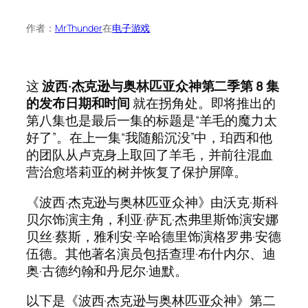
作者：
MrThunder
在
电子游戏
这
波西·杰克逊与奥林匹亚众神第二季第 8 集
的发布日期和时间
就在拐角处。即将推出的
第八集也是最后一集的标题是“羊毛的魔力太
好了”。在上一集“我随船沉没”中，珀西和他
的团队从卢克身上取回了羊毛，并前往混血
营治愈塔莉亚的树并恢复了保护屏障。
《波西·杰克逊与奥林匹亚众神》由沃克·斯科
贝尔饰演主角，利亚·萨瓦·杰弗里斯饰演安娜
贝丝·蔡斯，雅利安·辛哈德里饰演格罗弗·安德
伍德。其他著名演员包括查理·布什内尔、迪
奥·古德约翰和丹尼尔·迪默。
以下是《波西·杰克逊与奥林匹亚众神》第二