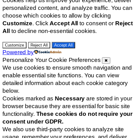
Cookies help us improve your experience, deliver
personalized content, and analyze traffic. You can
choose which cookies to allow by clicking
Customize
. Click
Accept All
to consent or
Reject
All
to decline non-essential cookies.
Customize
Reject All
Accept All
Powered by
Personalize Your Cookie Preferences
✖
We use cookies to ensure smooth navigation and
enable essential site functions. You can view
detailed information about each cookie category
below.
Cookies marked as
Necessary
are stored in your
browser because they are essential for basic site
functionality.
These cookies do not require your
consent under GDPR.
We also use third-party cookies to analyze site
usage, remember your preferences, and deliver