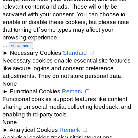
relevant content and ads. These will only be
activated with your consent. You can choose to
enable or disable these cookies, but please note
that turning off some types may affect your
browsing experience.
...
show more
►
Necessary Cookies
Standard
Necessary cookies enable essential site features
like secure log-ins and consent preference
adjustments. They do not store personal data.
None
►
Functional Cookies
Remark
Functional cookies support features like content
sharing on social media, collecting feedback, and
enabling third-party tools.
None
►
Analytical Cookies
Remark
Analytical cookies track visitor interactions,